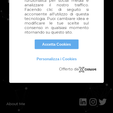
Mi piace
Intraprendere
|
funzionalità per social media e
analizzare il nostro traffico.
Facendo clic di seguito si
acconsente all'utilizzo di questa
tecnologia. Puoi cambiare idea e
modificare le tue scelte sul
consenso in qualsiasi momento
ritornando su questo sito.
Accetta Cookies
Personalizza i Cookies
Offerto da
About Me